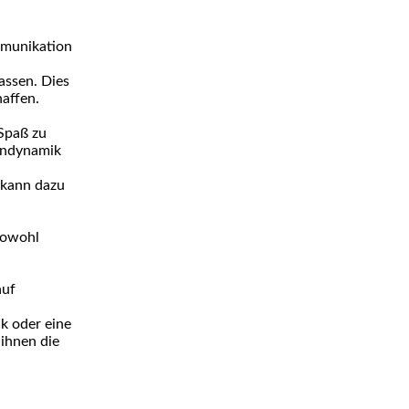
mmunikation
assen. Dies
affen.
 Spaß zu
pendynamik
 kann dazu
 sowohl
auf
ck oder eine
 ihnen die