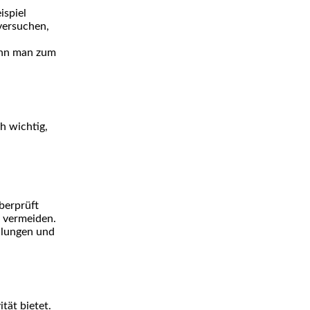
ispiel
versuchen,
kann man zum
ch wichtig,
überprüft
u vermeiden.
llungen und
ität bietet.