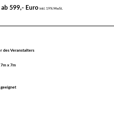
ab 599,- Euro
:
inkl. 19% MwSt.
r des Veranstalters
n 7m x 7m
h
t geeignet