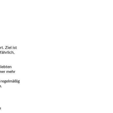
. Ziel ist
fährlich,
liebten
mmer mehr
 regelmäßig
n.
n