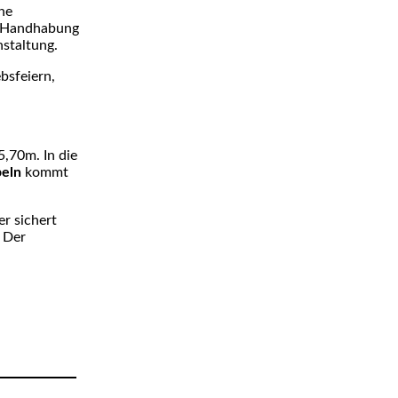
ne
d Handhabung
nstaltung.
bsfeiern,
5,70m. In die
peln
kommt
er sichert
 Der