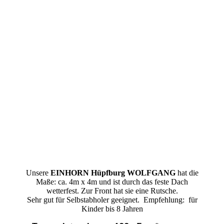
Hüpfburg Einhorn Wolfgang mieten leihen Twistringen
Hüpfburg Einhorn Wolfgang mieten leihen Wetschen
Unsere
EINHORN Hüpfburg WOLFGANG
hat die
Maße: ca. 4m x 4m und ist durch das feste Dach
wetterfest. Zur Front hat sie eine Rutsche.
Sehr gut für Selbstabholer geeignet. Empfehlung: für
Kinder bis 8 Jahren