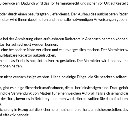
-Service an. Dadurch wird das Tor termingerecht und sicher vor Ort aufgestell
 oder durch einen beauftragten Lieferdienst. Der Aufbau des aufblasbaren Radart
ieter wird Ihnen dabei helfen und Ihnen alle notwendigen Anweisungen geben.
 Sie bei der Anmietung eines aufblasbaren Radartors in Anspruch nehmen könne
 das Tor aufgedruckt werden können.
 eine besondere Note verleihen und es unvergesslich machen. Der Vermieter w
aufblasbare Radartor aufzudrucken.
n, um das Erlebnis noch intensiver zu gestalten. Der Vermieter wird Ihnen vers
tionen helfen.
en nicht vernachlässigt werden. Hier sind einige Dinge, die Sie beachten sollten:
n, gibt es einige Sicherheitsmaßnahmen, die zu berücksichtigen sind. Dazu gehö
nd die Verwendung von Matten für einen weichen Aufprall, falls sich jemand dar
des Tors, bevor es in Betrieb genommen wird. Hierbei sollten Sie darauf achten,
.
Schulung in Bezug auf die Sicherheitsmaßnahmen erhält, um sicherzustellen, das
d effektiv handelt.