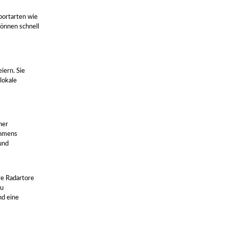
portarten wie
können schnell
iern. Sie
lokale
ner
ehmens
und
re Radartore
zu
nd eine