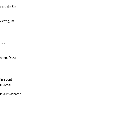
en, die Sie
ichtig, im
t und
önnen. Dazu
ein Event
er sogar
lle aufblasbaren