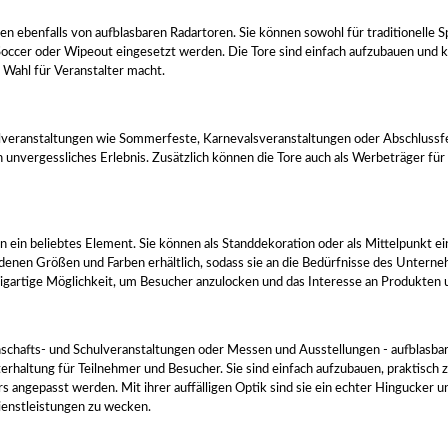
n ebenfalls von aufblasbaren Radartoren. Sie können sowohl für traditionelle S
Soccer oder Wipeout eingesetzt werden. Die Tore sind einfach aufzubauen und 
n Wahl für Veranstalter macht.
ulveranstaltungen wie Sommerfeste, Karnevalsveranstaltungen oder Abschlussfe
 unvergessliches Erlebnis. Zusätzlich können die Tore auch als Werbeträger für 
 ein beliebtes Element. Sie können als Standdekoration oder als Mittelpunkt ei
denen Größen und Farben erhältlich, sodass sie an die Bedürfnisse des Untern
zigartige Möglichkeit, um Besucher anzulocken und das Interesse an Produkten 
schafts- und Schulveranstaltungen oder Messen und Ausstellungen - aufblasba
erhaltung für Teilnehmer und Besucher. Sie sind einfach aufzubauen, praktisch 
s angepasst werden. Mit ihrer auffälligen Optik sind sie ein echter Hingucker u
ienstleistungen zu wecken.