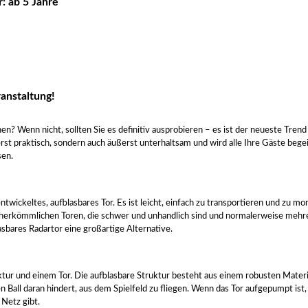
r: ab 5 Jahre
ranstaltung!
n? Wenn nicht, sollten Sie es definitiv ausprobieren – es ist der neueste Trend
rst praktisch, sondern auch äußerst unterhaltsam und wird alle Ihre Gäste begei
sen.
entwickeltes, aufblasbares Tor. Es ist leicht, einfach zu transportieren und zu m
u herkömmlichen Toren, die schwer und unhandlich sind und normalerweise meh
lasbares Radartor eine großartige Alternative.
ktur und einem Tor. Die aufblasbare Struktur besteht aus einem robusten Materi
 Ball daran hindert, aus dem Spielfeld zu fliegen. Wenn das Tor aufgepumpt ist, 
 Netz gibt.