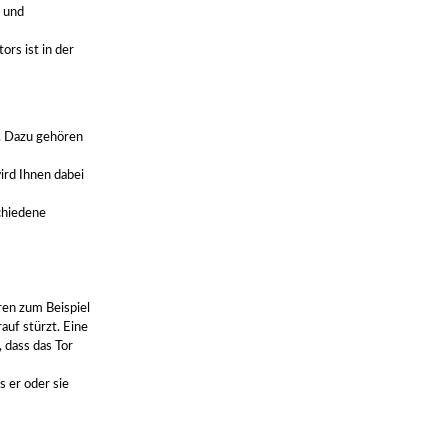
t und
ors ist in der
n. Dazu gehören
ird Ihnen dabei
chiedene
ren zum Beispiel
auf stürzt. Eine
 dass das Tor
s er oder sie