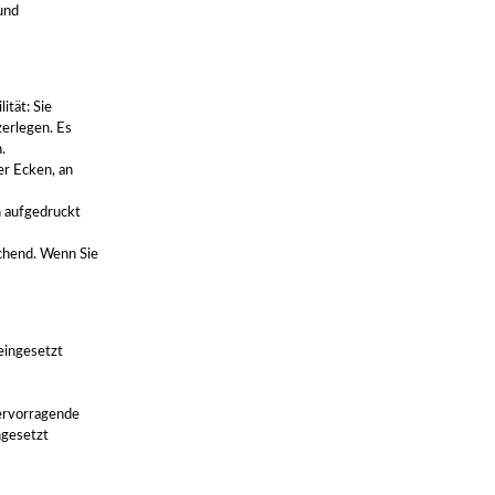
und
ität: Sie
erlegen. Es
.
er Ecken, an
n aufgedruckt
echend. Wenn Sie
eingesetzt
hervorragende
ngesetzt