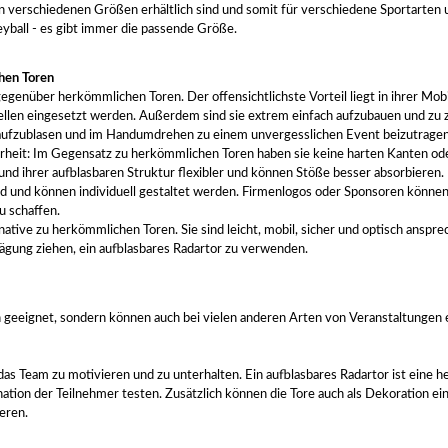
e in verschiedenen Größen erhältlich sind und somit für verschiedene Sportarten 
eyball - es gibt immer die passende Größe.
hen Toren
genüber herkömmlichen Toren. Der offensichtlichste Vorteil liegt in ihrer Mobil
llen eingesetzt werden. Außerdem sind sie extrem einfach aufzubauen und zu z
r aufzublasen und im Handumdrehen zu einem unvergesslichen Event beizutragen
cherheit: Im Gegensatz zu herkömmlichen Toren haben sie keine harten Kanten od
und ihrer aufblasbaren Struktur flexibler und können Stöße besser absorbieren.
end und können individuell gestaltet werden. Firmenlogos oder Sponsoren könne
u schaffen.
rnative zu herkömmlichen Toren. Sie sind leicht, mobil, sicher und optisch anspr
Erwägung ziehen, ein aufblasbares Radartor zu verwenden.
n geeignet, sondern können auch bei vielen anderen Arten von Veranstaltungen 
as Team zu motivieren und zu unterhalten. Ein aufblasbares Radartor ist eine 
tion der Teilnehmer testen. Zusätzlich können die Tore auch als Dekoration ei
eren.