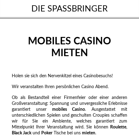
DIE SPASSBRINGER
MOBILES CASINO
MIETEN
Holen sie sich den Nervenkitzel eines Casinobesuchs!
Wir veranstalten Ihren persönlichen Casino Abend.
Ob als Bestandteil einer Firmenfeier oder einer anderen
Großveranstaltung: Spannung und unvergessliche Erlebnisse
garantiert unser
mobiles Casino
. Ausgestattet mit
unterschiedlichen Spielen und geschulten Croupies schaffen
wir für Sie ein Ambiente, welches garantiert zum
Mittelpunkt Ihrer Veranstaltung wird. Sie können
Roulette
,
Black Jack
und
Poker
Tische bei uns
mieten
.