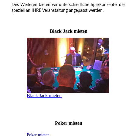
Des Weiteren bieten wir unterschiedliche Spielkonzepte, die
speziell an IHRE Veranstaltung angepasst werden.
Black Jack mieten
Black Jack mieten
Poker mieten
Poker mieten