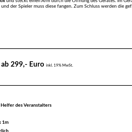
box
und steckt einen Arm durch die Öffnung des Gerätes. Im Gerät
t und der Spieler muss diese fangen. Zum Schluss werden die ge
ab 299,- Euro
:
inkl. 19% MwSt.
 Helfer des Veranstalters
 x 1m
rlich